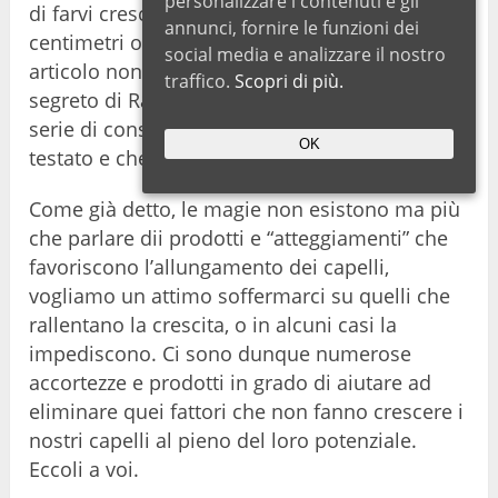
personalizzare i contenuti e gli
di farvi crescere i capelli di centimetri parecchi
annunci, fornire le funzioni dei
centimetri ogni mese. Tutto falso! In questo
social media e analizzare il nostro
articolo non vi promettiamo di svelarvi il
traffico.
Scopri di più.
segreto di Rapunzel, ma vi suggeriamo una
serie di consigli che noi abbiamo direttamente
OK
testato e che hanno davvero funzionato.
Come già detto, le magie non esistono ma più
che parlare dii prodotti e “atteggiamenti” che
favoriscono l’allungamento dei capelli,
vogliamo un attimo soffermarci su quelli che
rallentano la crescita, o in alcuni casi la
impediscono. Ci sono dunque numerose
accortezze e prodotti in grado di aiutare ad
eliminare quei fattori che non fanno crescere i
nostri capelli al pieno del loro potenziale.
Eccoli a voi.