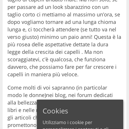
per passare ad un look sbarazzino con un
taglio corto ci mettiamo al massimo un’ora, se
dopo vogliamo tornare ad una lunga chioma
lunga e, ci toccherà attendere (se tutto va nel
verso giusto) minimo un paio anni! Questa è la
più rosea delle aspettative dettate la dura
legge della crescita dei capelli . Ma non
scoraggiatevi, c’è qualcosa, che funziona
davvero, che possiamo fare per far crescere i
capelli in maniera più veloce.
Come molti di voi sapranno (in particolar
modo le donne)nei blog, nei forum dedicati
alla bellezza, sui diversi canali You Tube, nei
Cookies
libri e nelle riviste ci sono molti (a volte troppi)
gli articoli che, con titoli altisonanti,
Utilizziamo i cookie per
promettono con rimedi più o meno miracolosi