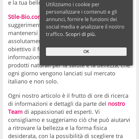
e la tua bellezza!
Utilizziamo i cookie per
personalizzare i contenuti e gli
Stile-Bio.com
è un portale ricco di
annunci, fornire le funzioni dei
suggerimenti e consigli per essere belli e
social media e analizzare il nostro
mantenersi in forma. Il tutto in modo
traffico.
Scopri di più.
assolutamente naturale! Ci siamo posti come
obiettivo il fornire ai nostri lettori
OK
informazioni, commenti e recensioni sui
prodotti naturali per la salute e la bellezza, che
ogni giorno vengono lanciati sul mercato
italiano e non solo.
Ogni nostro articolo è il frutto di ore di ricerca
di informazioni e dettagli da parte del
nostro
Team
di appassionati ed esperti. Vi
consigliamo e suggeriamo ciò che può aiutarvi
a ritrovare la bellezza e la forma fisica
desiderata, con la possibilità di scegliere tra