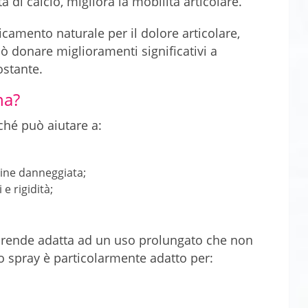
a di calcio, migliora la mobilità articolare.
amento naturale per il dolore articolare,
uò donare miglioramenti significativi a
ostante.
na?
rché può aiutare a:
gine danneggiata;
 e rigidità;
a rende adatta ad un uso prolungato che non
to spray è particolarmente adatto per: