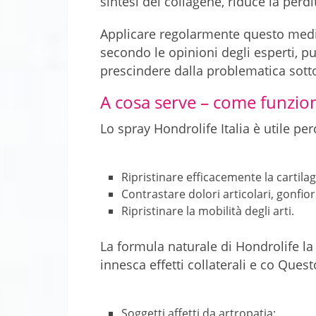
sintesi del collagene, riduce la perdit
Applicare regolarmente questo medic
secondo le opinioni degli esperti, p
prescindere dalla problematica sott
A cosa serve – come funzio
Lo spray Hondrolife Italia è utile pe
Ripristinare efficacemente la cartila
Contrastare dolori articolari, gonfiori
Ripristinare la mobilità degli arti.
La formula naturale di Hondrolife l
innesca effetti collaterali e co Ques
Soggetti affetti da artropatia;