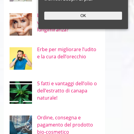
Le migliori erbe per occhi e
OK
vista – miopia e
lungimiranza?
Erbe per migliorare l’udito
e la cura dell’orecchio
5 fatti e vantaggi dell’olio o
dell’estratto di canapa
naturale!
Ordine, consegna e
pagamento del prodotto
bio-cosmetico