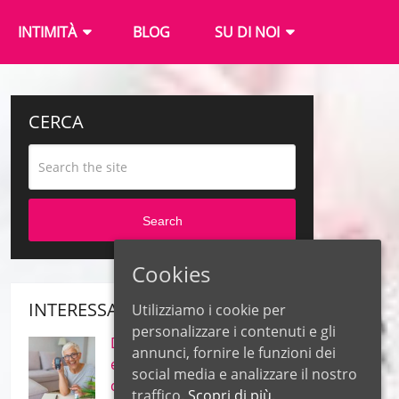
INTIMITÀ
BLOG
SU DI NOI
CERCA
Search
Cookies
INTERESSANTE
Utilizziamo i cookie per
personalizzare i contenuti e gli
Diabete – Quali sono le
annunci, fornire le funzioni dei
erbe più efficaci per il
social media e analizzare il nostro
controllo della glicemia?
traffico.
Scopri di più.