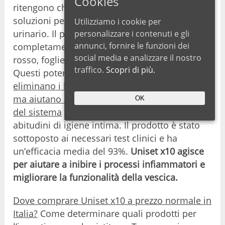
Cookies
ritengono che Uniset x10 sia una delle migliori
soluzioni per il disagio vescicale e il sollievo
Utilizziamo i cookie per
urinario. Il prodotto ha una formula
personalizzare i contenuti e gli
annunci, fornire le funzioni dei
completamente naturale, che include mirtillo
social media e analizzare il nostro
rosso, foglie di tè verde, foglie di salvia e aglio.
traffico.
Scopri di più.
Questi potenti agenti biologici non solo
eliminano i batteri pericolosi, come l’E. coli,
ma aiutano anche il normale funzionamento
OK
del sistema
riproduttivo. Richiedono ottime
abitudini di igiene intima. Il prodotto è stato
sottoposto ai necessari test clinici e ha
un’efficacia media del 93%.
Uniset x10 agisce
per aiutare a inibire i processi infiammatori e
migliorare la funzionalità della vescica.
Dove comprare Uniset x10 a prezzo normale in
Italia?
Come determinare quali prodotti per