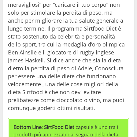
meravigliosi” per “caricare il tuo corpo” non
solo per stimolare la perdita di peso, ma
anche per migliorare la tua salute generale a
lungo termine. Il programma Sirtfood Diet è
stato sostenuto da celebrità e personalità
dello sport, tra cui la medaglia d’oro olimpica
Ben Ainslie e il giocatore di rugby inglese
James Haskell. Si dice anche che sia la dieta
dietro la perdita di peso di Adele, Conosciuta
per essere una delle diete che funzionano
velocemente , una delle cose migliori della
dieta Sirtfood è che non devi evitare
prelibatezze come cioccolato o vino, ma puoi
comunque goderti ottimi risultati.
Bottom Line
:
SirtFood Diet
capsule è uno tra i
prodotti più apprezzati dai seguaci della dieta