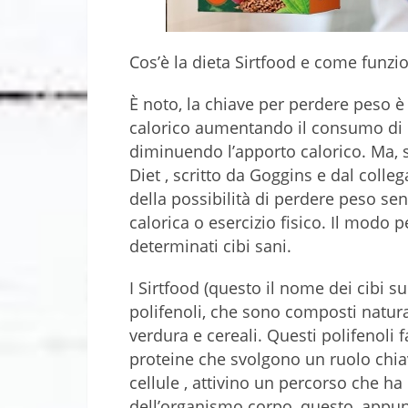
Cos’è la dieta Sirtfood e come funzi
È noto, la chiave per perdere peso è 
calorico aumentando il consumo di c
diminuendo l’apporto calorico. Ma, 
Diet , scritto da Goggins e dal colle
della possibilità di perdere peso sen
calorica o esercizio fisico. Il modo 
determinati cibi sani.
I Sirtfood (questo il nome dei cibi su 
polifenoli, che sono composti natural
verdura e cereali. Questi polifenoli f
proteine ​​che svolgono un ruolo chia
cellule , attivino un percorso che ha 
dell’organismo corpo, questo, appun