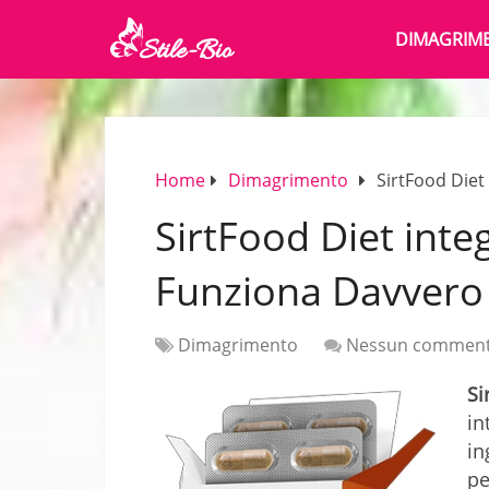
DIMAGRIM
Home
Dimagrimento
SirtFood Diet
SirtFood Diet inte
Funziona Davvero
Dimagrimento
Nessun commen
Si
in
in
pe