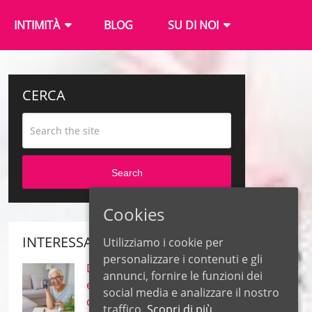
INTIMITÀ
BLOG
SU DI NOI
CERCA
Search
Cookies
INTERESSANTE
Utilizziamo i cookie per
personalizzare i contenuti e gli
Diabete – Quali sono le
annunci, fornire le funzioni dei
erbe più efficaci per il
social media e analizzare il nostro
controllo della glicemia?
traffico.
Scopri di più.