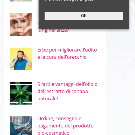
Le migliori erbe per occhi e
OK
vista – miopia e
lungimiranza?
Erbe per migliorare l’udito
e la cura dell’orecchio
5 fatti e vantaggi dell’olio o
dell’estratto di canapa
naturale!
Ordine, consegna e
pagamento del prodotto
bio-cosmetico