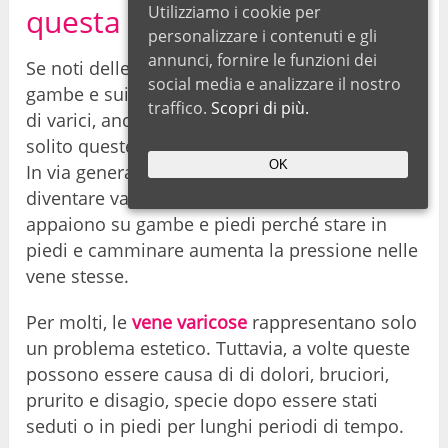
questa problematica?
Utilizziamo i cookie per
personalizzare i contenuti e gli
annunci, fornire le funzioni dei
Se noti delle vene ingrossate o gonfie sulle tue
social media e analizzare il nostro
gambe e sui tuoi piedi, probabilmente si tratta
traffico.
Scopri di più.
di varici, anche note come vene varicose. Di
solito queste vene appaiono blu o viola scuro.
OK
In via generale, qualsiasi vena superficiale può
diventare varicosa ma queste solitamente
appaiono su gambe e piedi perché stare in
piedi e camminare aumenta la pressione nelle
vene stesse.
Per molti, le
vene varicose
rappresentano solo
un problema estetico. Tuttavia, a volte queste
possono essere causa di di dolori, bruciori,
prurito e disagio, specie dopo essere stati
seduti o in piedi per lunghi periodi di tempo.