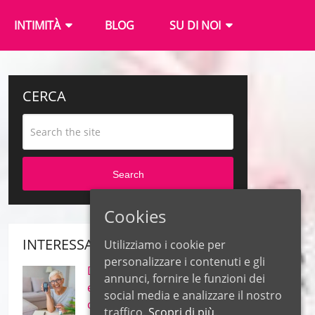
INTIMITÀ
BLOG
SU DI NOI
CERCA
Search
Cookies
INTERESSANTE
Utilizziamo i cookie per
personalizzare i contenuti e gli
Diabete – Quali sono le
annunci, fornire le funzioni dei
erbe più efficaci per il
social media e analizzare il nostro
controllo della glicemia?
traffico.
Scopri di più.