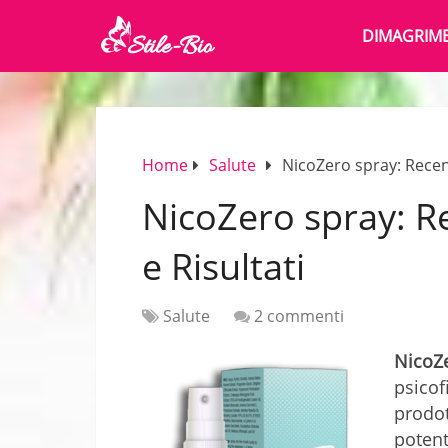
DIMAGRIM
Home
Salute
NicoZero spray: Recens
NicoZero spray: R
e Risultati
Salute
2 commenti
NicoZ
psicof
prodot
potent