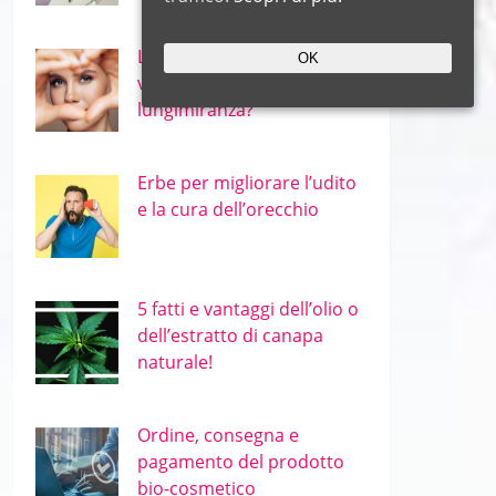
Le migliori erbe per occhi e
OK
vista – miopia e
lungimiranza?
Erbe per migliorare l’udito
e la cura dell’orecchio
5 fatti e vantaggi dell’olio o
dell’estratto di canapa
naturale!
Ordine, consegna e
pagamento del prodotto
bio-cosmetico