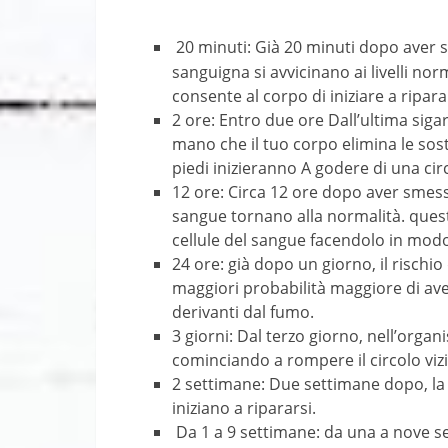
20 minuti: Già 20 minuti dopo aver 
sanguigna si avvicinano ai livelli n
consente al corpo di iniziare a ripara
2 ore: Entro due ore Dall’ultima sigar
mano che il tuo corpo elimina le sos
piedi inizieranno A godere di una cir
12 ore: Circa 12 ore dopo aver smesso
sangue tornano alla normalità. quest
cellule del sangue facendolo in mod
24 ore: già dopo un giorno, il rischi
maggiori probabilità maggiore di aver
derivanti dal fumo.
3 giorni: Dal terzo giorno, nell’orga
cominciando a rompere il circolo viz
2 settimane: Due settimane dopo, la 
iniziano a ripararsi.
Da 1 a 9 settimane: da una a nove s