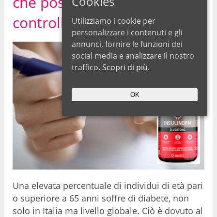
che possono aiutarti a
Cookies
controllare il diabete
Utilizziamo i cookie per
personalizzare i contenuti e gli
annunci, fornire le funzioni dei
social media e analizzare il nostro
traffico.
Scopri di più.
OK
Una elevata percentuale di individui di età pari
o superiore a 65 anni soffre di diabete, non
solo in Italia ma livello globale. Ciò è dovuto al