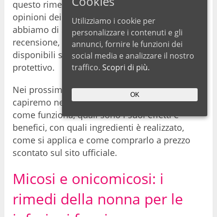
Cookies
questo rimedio, nelle recensioni e nelle
opinioni dei forum online in Italia e all’estero,
Utilizziamo i cookie per
abbiamo di scrivere una approfondita
personalizzare i contenuti e gli
recensione, contenente tutte le informazioni
annunci, fornire le funzioni dei
disponibili sula formulazione di questo smalto
social media e analizzare il nostro
protettivo.
traffico.
Scopri di più.
Nei prossimi paragrafi di questa recensione
OK
capiremo nel dettaglio che cosa è Dr. Merritz,
come funziona, quali sono i suoi effetti e
benefici, con quali ingredienti è realizzato,
come si applica e come comprarlo a prezzo
scontato sul sito ufficiale.
Micosi e onicomicosi: i
rimedi della nonna per le