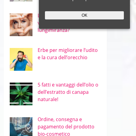
Le migliori erbe per occhi e
OK
vista – miopia e
lungimiranza?
Erbe per migliorare l’udito
e la cura dell’orecchio
5 fatti e vantaggi dell’olio o
dell’estratto di canapa
naturale!
Ordine, consegna e
pagamento del prodotto
bio-cosmetico