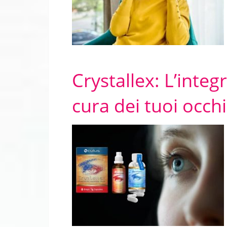
Crystallex: L’integ
cura dei tuoi occhi