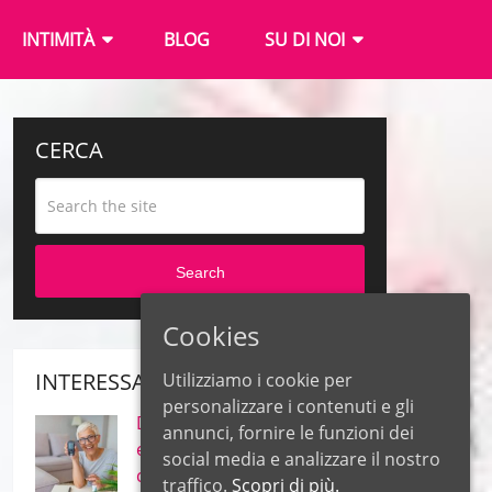
INTIMITÀ
BLOG
SU DI NOI
CERCA
Search
Cookies
INTERESSANTE
Utilizziamo i cookie per
personalizzare i contenuti e gli
Diabete – Quali sono le
annunci, fornire le funzioni dei
erbe più efficaci per il
social media e analizzare il nostro
controllo della glicemia?
traffico.
Scopri di più.