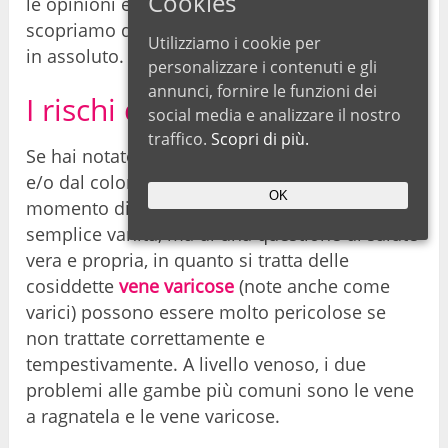
Cookies
le opinioni e le recensioni dei clienti e
scopriamo dove acquistarla al miglior prezzo
Utilizziamo i cookie per
in assoluto.
personalizzare i contenuti e gli
annunci, fornire le funzioni dei
I rischi delle vene varicose
social media e analizzare il nostro
traffico.
Scopri di più.
Se hai notato sulle gambe delle vene rigonfie
e/o dal colore violaceo sappi che è il
OK
momento di intervenire. Non si tratta di
semplice vanità, ma di una questione di salute
vera e propria, in quanto si tratta delle
cosiddette
vene varicose
(note anche come
varici) possono essere molto pericolose se
non trattate correttamente e
tempestivamente. A livello venoso, i due
problemi alle gambe più comuni sono le vene
a ragnatela e le vene varicose.