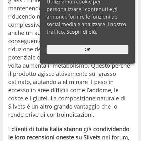
grassi. L’integratore controlla l’appetito,
Utilizziamo i cookie per
mantenendo il senso di sazietà più a lungo e
personalizzare i contenuti e gli
riducendo naturalmente l’assunzione
annunci, fornire le funzioni dei
complessiva di cibo. I clienti sperimentano
social media e analizzare il nostro
traffico.
Scopri di più.
anche un aumento dei livelli di energia, con
conseguente miglioramento del benessere,
riduzione della stanchezza e aumento del
OK
potenziale di costruzione muscolare, che a sua
volta aumenta il metabolismo. Questo perché
il prodotto agisce attivamente sul grasso
ostinato, aiutando a eliminare il peso in
eccesso in aree difficili come l’addome, le
cosce e i glutei. La composizione naturale di
Silvets è un altro grande vantaggio che lo
rende privo di controindicazioni.
I
clienti di tutta Italia stanno
già
condividendo
le loro recensioni oneste su Silvets
nei forum,