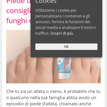
Piede d’atleta: 3 ottimi
Cookies
consigli per prevenire i
Utilizziamo i cookie per
personalizzare i contenuti e gli
funghi dei piedi
annunci, fornire le funzioni dei
social media e analizzare il nostro
traffico.
Scopri di più.
OK
Che tu sia un atleta o meno, è probabile che tu
o qualcuno nella tua famiglia abbia avuto un
episodio di piede d’atleta, chiamato anche