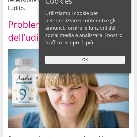
Cookies
recensione su questo prodotto innovativo per
l’udito.
Utilizziamo i cookie per
personalizzare i contenuti e gli
Problemi e perdita
annunci, fornire le funzioni dei
dell’udito: cause
social media e analizzare il nostro
traffico.
Scopri di più.
OK