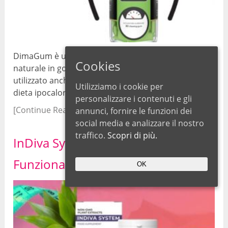
DimaGum è un innovativo integratore dietetico
Cookies
naturale in gomme da masticare, che può essere
utilizzato anche per coadiuvare i risultati di una
Utilizziamo i cookie per
dieta ipocalorica, che ha già ricevuto molte …
personalizzare i contenuti e gli
[Continue Reading...]
annunci, fornire le funzioni dei
social media e analizzare il nostro
traffico.
Scopri di più.
InDiva System Recensioni –
Funziona davvero? Prezzo
OK