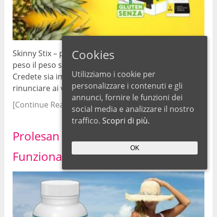
Cookies
Skinny Stix – perché? Immaginate di poter perdere
peso il peso senza dover fare sforzi particolari.
Utilizziamo i cookie per
Credete sia impossibile, perdere peso senza
personalizzare i contenuti e gli
rinunciare ai vostri piatti preferiti ed evitando …
annunci, fornire le funzioni dei
[Continue Reading...]
social media e analizzare il nostro
traffico.
Scopri di più.
Prolesan Pure Recensioni Prezzo –
OK
Funziona Davvero?