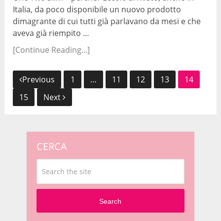
Italia, da poco disponibile un nuovo prodotto
dimagrante di cui tutti già parlavano da mesi e che
aveva già riempito …
[Continue Reading...]
Navigazione
Previous
1
…
11
12
13
14
articoli
15
Next
CERCA
Search